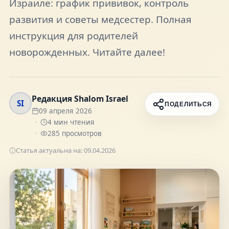
Израиле: график прививок, контроль
FAQ
развития и советы медсестер. Полная
инструкция для родителей
О нас
новорожденных. Читайте далее!
Контакты
Редакция Shalom Israel
SI
ПОДЕЛИТЬСЯ
09 апреля 2026
4
мин чтения
285
просмотров
Присоединяйтесь к нам
Статья актуальна на:
09.04.2026
Получайте актуальные новости и советы о
жизни в Израиле
Подписаться
Telegram