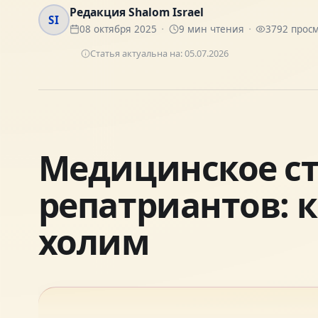
Редакция Shalom Israel
SI
08 октября 2025
9
мин чтения
3792
просм
Статья актуальна на:
05.07.2026
Медицинское ст
репатриантов: к
холим