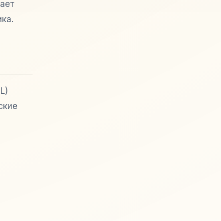
вает
ика.
L)
ские