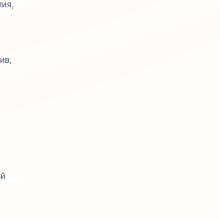
пия,
ив,
ой