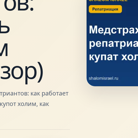
ов:
ь
м
зор)
риантов: как работает
купот холим, как