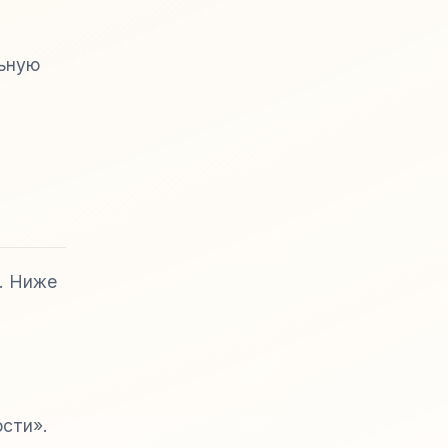
льную
и. Ниже
ости».