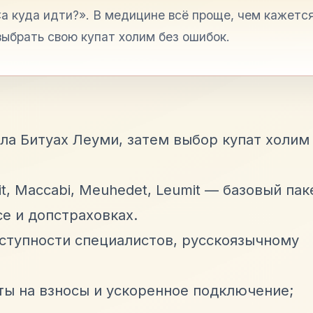
 куда идти?». В медицине всё проще, чем кажется
выбрать свою купат холим без ошибок.
ла Битуах Леуми, затем выбор купат холим
t, Maccabi, Meuhedet, Leumit — базовый пак
се и допстраховках.
ступности специалистов, русскоязычному
ы на взносы и ускоренное подключение;