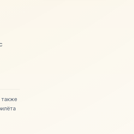
с
 также
рилёта