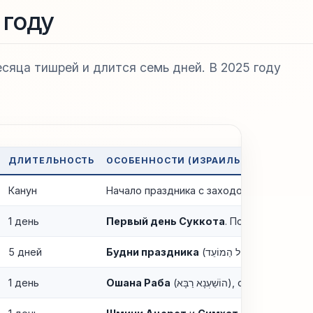
 году
есяца тишрей и длится семь дней. В 2025 году
ДЛИТЕЛЬНОСТЬ
ОСОБЕННОСТИ (ИЗРАИЛЬ / ДИАСПОРА)
Канун
Начало праздника с заходом солнца, заж
1 день
Первый день Суккота
. Полный выходно
5 дней
Будни праздника
(
חוֹל הַמוֹעֵד
,
Холь ха-М
1 день
Ошана Раба
(
הוֹשַׁעְנָא רַבָּא
), седьмой день 