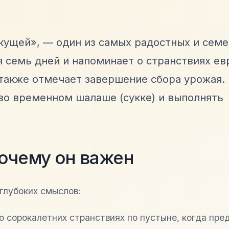
 кущей», — один из самых радостных и сем
я семь дней и напоминает о странствиях ев
а также отмечает завершение сбора урожая.
во временном шалаше (сукке) и выполнять
почему он важен
глубоких смыслов:
 о сорокалетних странствиях по пустыне, когда пре