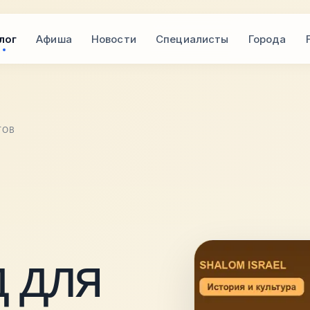
лог
Афиша
Новости
Специалисты
Города
ТОВ
 для