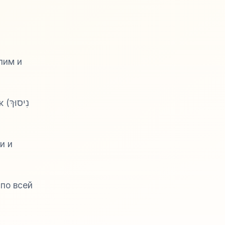
лим и
к (
נִיסוּךְ
и и
по всей