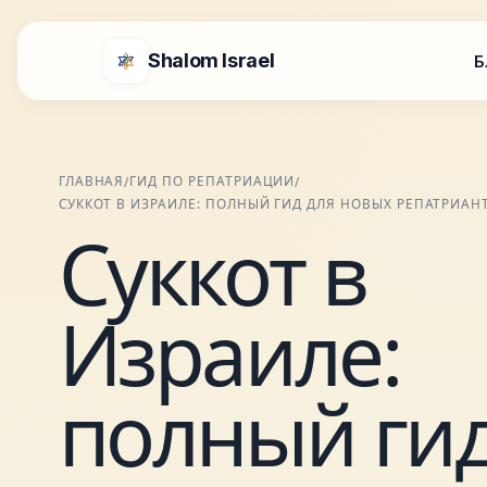
Shalom Israel
Б
ГЛАВНАЯ
ГИД ПО РЕПАТРИАЦИИ
/
/
СУККОТ В ИЗРАИЛЕ: ПОЛНЫЙ ГИД ДЛЯ НОВЫХ РЕПАТРИАН
Суккот в
Израиле:
полный гид