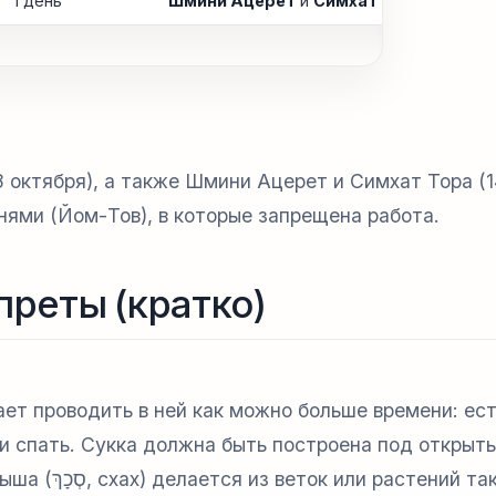
1 день
Шмини Ацерет
и
Симхат Тора
в Израил
8 октября), а также Шмини Ацерет и Симхат Тора (1
ями (Йом-Тов), в которые запрещена работа.
преты (кратко)
ет проводить в ней как можно больше времени: есть
 и спать. Сукка должна быть построена под открыт
рыша (
סְכָךְ
,
схах
) делается из веток или растений та