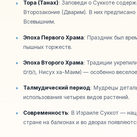
Тора (Танах)
: Заповеди о Суккоте содержа
Второзаконие (Дварим). В них предписано
Всевышним.
Эпоха Первого Храма
: Праздник был вре
пышных торжеств.
Эпоха Второго Храма
: Традиции укрепил
הַמַיִם
,
Нисух ха-Маим
) — особенно веселое
Талмудический период
: Мудрецы деталь
использования четырех видов растений.
Современность
: В Израиле Суккот — на
стране на балконах и во дворах появляют