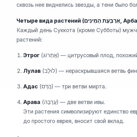
сквозь нее виднелись звезды, а тени было бо
Четыре вида растений (
אַרְבַּעַת הַמִינִים
, Арб
Каждый день Суккота (кроме Субботы) мужч
растений:
Этрог
(
אֶתְרוֹג
) — цитрусовый плод, похожий
Лулав
(
לוּלָב
) — нераскрывшаяся ветвь фин
Адас
(
הֲדַס
) — три ветви мирта.
Арава
(
עֲרָבָה
) — две ветви ивы.
Эти растения символизируют единство евр
до простого еврея, вносит свой вклад.