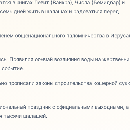
тся в книгах Левит (Ваикра), Числа (Бемидбар) и
 семь дней жить в шалашах и радоваться перед
менем общенационального паломничества в Иеруса
ись. Появился обычай возлияния воды на жертвенни
 событие.
но прописали законы строительства кошерной сукк
циональный праздник с официальными выходными, а 
ся тысячи шалашей.