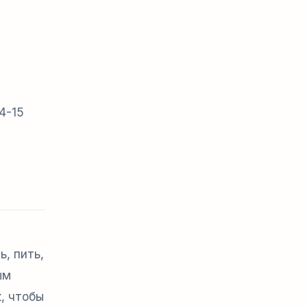
е. Выходной день.
4-15
, пить,
ым
к, чтобы