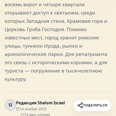
восемь ворот и четыре квартала
FAQ
открывают доступ к святыням, среди
которых Западная стена, Храмовая гора и
О нас
Церковь Гроба Господня. Помимо
известных мест, город хранит римские
Контакты
улицы, туннели Ирода, рынки и
археологические парки. Для репатрианта
это связь с историческими корнями, а для
Присоединяйтесь к нам
туриста — погружение в тысячелетнюю
Получайте актуальные новости и советы о
культуру.
жизни в Израиле
Подписаться
Редакция Shalom Israel
SI
ПОДЕЛИТЬСЯ
16 ноября 2025
Telegram
14
мин чтения