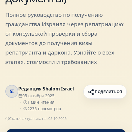
FAQ
Полное руководство по получению
гражданства Израиля через репатриацию:
О нас
от консульской проверки и сбора
документов до получения визы
Контакты
репатрианта и даркона. Узнайте о всех
этапах, стоимости и требованиях
Присоединяйтесь к нам
Получайте актуальные новости и советы о
Редакция Shalom Israel
SI
ПОДЕЛИТЬСЯ
жизни в Израиле
05 октября 2025
1
мин чтения
Подписаться
2235
просмотров
Статья актуальна на:
05.10.2025
Telegram