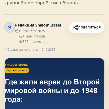
крупнейшие еврейские общины.
FAQ
О нас
Редакция Shalom Israel
SI
ПОДЕЛИТЬСЯ
19 октября 2025
1
мин чтения
Контакты
867
просмотров
Статья актуальна на:
19.10.2025
Присоединяйтесь к нам
Получайте актуальные новости и советы о
жизни в Израиле
Подписаться
Telegram