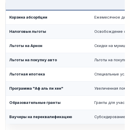
Корзина абсорбции
Ежемесячное дене
Налоговые льготы
Освобождение от н
Льготы на Арнон
Скидки на муницип
Льготы на покупку авто
Льготы на покупку
Льготная ипотека
Специальные услов
Программа "Аф аль пи хен"
Увеличенная помощ
Образовательные гранты
Гранты для участн
Ваучеры на переквалификацию
Субсидирование д