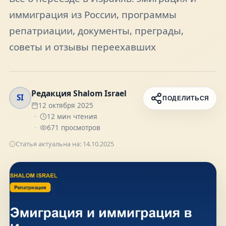
иммиграция из России, программы
FAQ
репатриации, документы, преграды,
советы и отзывы переехавших
О нас
Контакты
Редакция Shalom Israel
SI
ПОДЕЛИТЬСЯ
12 октября 2025
12
мин чтения
671
просмотров
Присоединяйтесь к нам
Статья актуальна на:
14.10.2025
Получайте актуальные новости и советы о
жизни в Израиле
Подписаться
Telegram