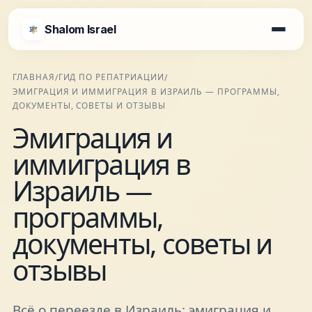
Shalom Israel
Shalom Israel
ГЛАВНАЯ
ГИД ПО РЕПАТРИАЦИИ
/
/
ЭМИГРАЦИЯ И ИММИГРАЦИЯ В ИЗРАИЛЬ — ПРОГРАММЫ,
Блог
ДОКУМЕНТЫ, СОВЕТЫ И ОТЗЫВЫ
Эмиграция и
Афиша
иммиграция в
Израиль —
Новости
программы,
документы, советы и
Специалисты
отзывы
Города
Всё о переезде в Израиль: эмиграция и