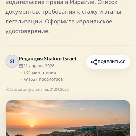
водительские права в Израиле. Список
FAQ
документов, требования к стажу и этапы
легализации. Оформите израильское
О нас
удостоверение.
Контакты
Редакция Shalom Israel
SI
ПОДЕЛИТЬСЯ
21 апреля 2026
4
мин чтения
1521
просмотров
Присоединяйтесь к нам
Статья актуальна на:
21.04.2026
Получайте актуальные новости и советы о
жизни в Израиле
Подписаться
Telegram