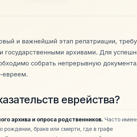
ервый и важнейший этап репатриации, тре
и государственными архивами. Для успешн
еобходимо собрать непрерывную документ
-евреем.
казательств еврейства?
ого архива и опроса родственников.
Часто именн
 рождении, браке или смерти, где в графе