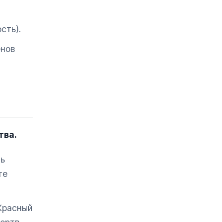
сть).
енов
тва.
ть
те
Красный