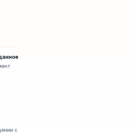
данное
мент
дении с