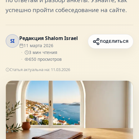
FAQ
успешно пройти собеседование на сайте.
О нас
Редакция Shalom Israel
SI
ПОДЕЛИТЬСЯ
11 марта 2026
Контакты
3
мин чтения
650
просмотров
Статья актуальна на:
11.03.2026
Присоединяйтесь к нам
Получайте актуальные новости и советы о
жизни в Израиле
Подписаться
Telegram