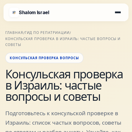
Shalom Israel
Shalom Israel
ГЛАВНАЯ
ГИД ПО РЕПАТРИАЦИИ
/
/
КОНСУЛЬСКАЯ ПРОВЕРКА В ИЗРАИЛЬ: ЧАСТЫЕ ВОПРОСЫ И
Блог
СОВЕТЫ
КОНСУЛЬСКАЯ ПРОВЕРКА ВОПРОСЫ
Афиша
Консульская проверка
в Израиль: частые
Новости
вопросы и советы
Специалисты
Подготовьтесь к консульской проверке в
Города
Израиль: список частых вопросов, советы
по ответам и разбор анкеты. Узнайте, как