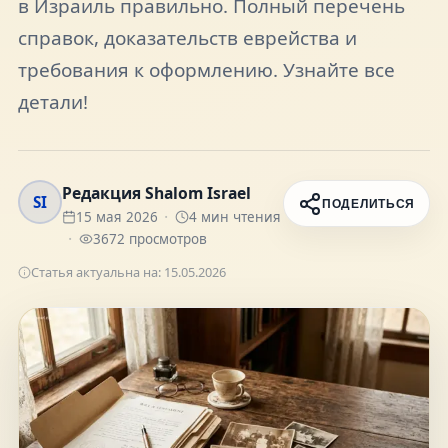
в Израиль правильно. Полный перечень
FAQ
справок, доказательств еврейства и
требования к оформлению. Узнайте все
О нас
детали!
Контакты
Редакция Shalom Israel
SI
ПОДЕЛИТЬСЯ
15 мая 2026
4
мин чтения
3672
просмотров
Присоединяйтесь к нам
Статья актуальна на:
15.05.2026
Получайте актуальные новости и советы о
жизни в Израиле
Подписаться
Telegram