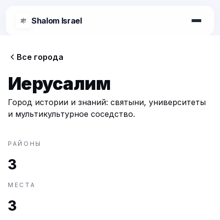
Shalom Israel
Shalom Israel
Все города
Блог
Иерусалим
Афиша
Город истории и знаний: святыни, университеты
и мультикультурное соседство.
Новости
РАЙОНЫ
3
Специалисты
МЕСТА
Города
3