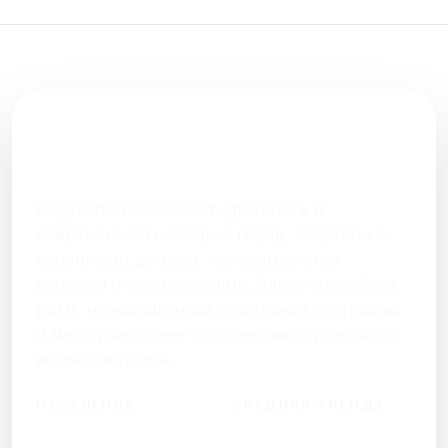
FAQ
О нас
ГОРОД В ОДНОМ АБЗАЦЕ
Контакты
Иерусалим
Иерусалим соединяет древность и
современность: Старый город, кварталы с
Присоединяйтесь к нам
каменными домами, инновационные
Получайте актуальные новости и советы о
кампусы и зелёные холмы. Здесь спокойнее
жизни в Израиле
ритм, но насыщенная культурная программа
Подписаться
и международные сообщества студентов и
исследователей.
НАСЕЛЕНИЕ
СРЕДНЯЯ АРЕНДА
Telegram
от ₪4 800 / мес за
hello@shalomisrael.ru
960 000