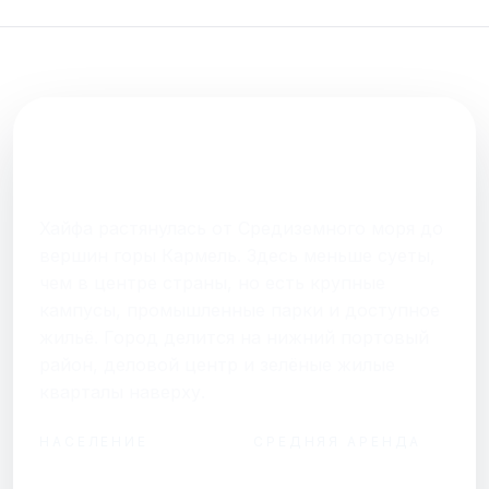
FAQ
О нас
ГОРОД В ОДНОМ АБЗАЦЕ
Контакты
Хайфа
Хайфа растянулась от Средиземного моря до
вершин горы Кармель. Здесь меньше суеты,
Присоединяйтесь к нам
чем в центре страны, но есть крупные
Получайте актуальные новости и советы о
кампусы, промышленные парки и доступное
жизни в Израиле
жильё. Город делится на нижний портовый
Подписаться
район, деловой центр и зелёные жилые
кварталы наверху.
НАСЕЛЕНИЕ
СРЕДНЯЯ АРЕНДА
Telegram
от ₪3 900 / мес за
hello@shalomisrael.ru
283 000