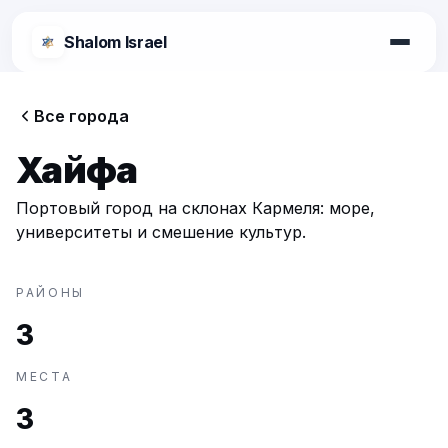
Shalom Israel
Shalom Israel
Все города
Блог
Хайфа
Афиша
Портовый город на склонах Кармеля: море,
университеты и смешение культур.
Новости
РАЙОНЫ
3
Специалисты
МЕСТА
Города
3