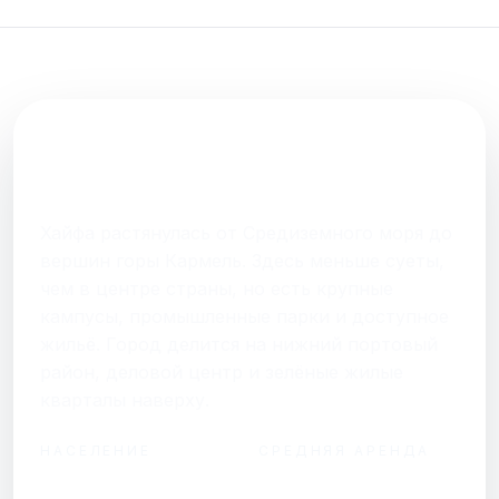
FAQ
О нас
ГОРОД В ОДНОМ АБЗАЦЕ
Контакты
Хайфа
Хайфа растянулась от Средиземного моря до
вершин горы Кармель. Здесь меньше суеты,
Присоединяйтесь к нам
чем в центре страны, но есть крупные
Получайте актуальные новости и советы о
кампусы, промышленные парки и доступное
жизни в Израиле
жильё. Город делится на нижний портовый
Подписаться
район, деловой центр и зелёные жилые
кварталы наверху.
НАСЕЛЕНИЕ
СРЕДНЯЯ АРЕНДА
Telegram
от ₪3 900 / мес за
hello@shalomisrael.ru
283 000