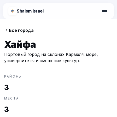
Shalom Israel
Shalom Israel
Все города
Блог
Хайфа
Афиша
Портовый город на склонах Кармеля: море,
университеты и смешение культур.
Новости
РАЙОНЫ
3
Специалисты
МЕСТА
Города
3