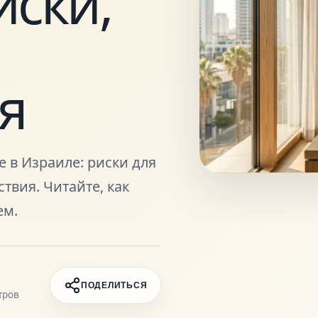
иски,
я
е в Израиле: риски для
твия. Читайте, как
ем.
ПОДЕЛИТЬСЯ
тров