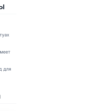
ы
туах
имеет
д для
а