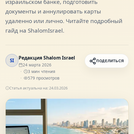
израильском банке, подготовить
FAQ
документы и аннулировать карты
удаленно или лично. Читайте подробный
О нас
гайд на ShalomIsrael.
Контакты
Редакция Shalom Israel
SI
ПОДЕЛИТЬСЯ
24 марта 2026
3
мин чтения
579
просмотров
Присоединяйтесь к нам
Статья актуальна на:
24.03.2026
Получайте актуальные новости и советы о
жизни в Израиле
Подписаться
Telegram