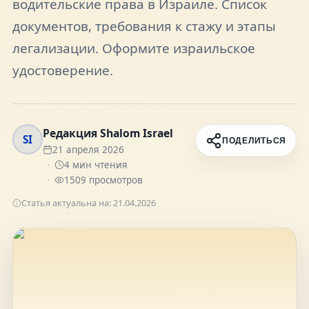
водительские права в Израиле. Список
FAQ
документов, требования к стажу и этапы
легализации. Оформите израильское
О нас
удостоверение.
Контакты
Редакция Shalom Israel
SI
ПОДЕЛИТЬСЯ
21 апреля 2026
4
мин чтения
1509
просмотров
Присоединяйтесь к нам
Статья актуальна на:
21.04.2026
Получайте актуальные новости и советы о
жизни в Израиле
Подписаться
Telegram