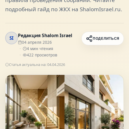
FAQ
подробный гайд по ЖКХ на ShalomIsrael.ru.
О нас
Редакция Shalom Israel
SI
ПОДЕЛИТЬСЯ
04 апреля 2026
Контакты
4
мин чтения
422
просмотров
Статья актуальна на:
04.04.2026
Присоединяйтесь к нам
Получайте актуальные новости и советы о
жизни в Израиле
Подписаться
Telegram