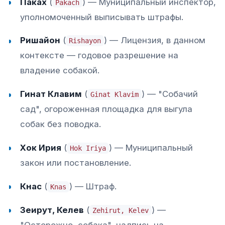
Паках
(
) — Муниципальный инспектор,
Pakach
уполномоченный выписывать штрафы.
Ришайон
(
) — Лицензия, в данном
Rishayon
контексте — годовое разрешение на
владение собакой.
Гинат Клавим
(
) — "Собачий
Ginat Klavim
сад", огороженная площадка для выгула
собак без поводка.
Хок Ирия
(
) — Муниципальный
Hok Iriya
закон или постановление.
Кнас
(
) — Штраф.
Knas
Зеирут, Келев
(
) —
Zehirut, Kelev
"Осторожно, собака", надпись на