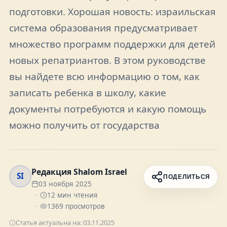
подготовки. Хорошая новость: израильская
FAQ
система образования предусматривает
множество программ поддержки для детей
О нас
новых репатриантов. В этом руководстве
вы найдете всю информацию о том, как
Контакты
записать ребенка в школу, какие
документы потребуются и какую помощь
можно получить от государства
Присоединяйтесь к нам
Получайте актуальные новости и советы о
жизни в Израиле
Редакция Shalom Israel
SI
Подписаться
ПОДЕЛИТЬСЯ
03 ноября 2025
12
мин чтения
1369
просмотров
Статья актуальна на:
03.11.2025
Telegram