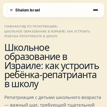
Shalom Israel
Shalom Israel
ГЛАВНАЯ
ГИД ПО РЕПАТРИАЦИИ
/
/
ШКОЛЬНОЕ ОБРАЗОВАНИЕ В ИЗРАИЛЕ: КАК УСТРОИТЬ
Блог
РЕБЁНКА-РЕПАТРИАНТА В ШКОЛУ
Школьное
Афиша
образование в
Израиле: как устроить
Новости
ребёнка-репатрианта
в школу
Специалисты
Репатриация с детьми школьного возраста
Города
— важный шаг, требующий тщательной