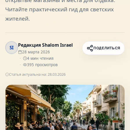
FAQ
Читайте практический гид для светских
жителей.
О нас
Редакция Shalom Israel
Контакты
SI
ПОДЕЛИТЬСЯ
28 марта 2026
4
мин чтения
395
просмотров
Статья актуальна на:
28.03.2026
Присоединяйтесь к нам
Получайте актуальные новости и советы о
жизни в Израиле
Подписаться
Telegram