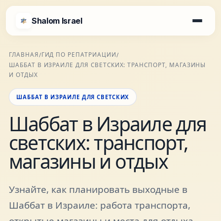
Shalom Israel
Shalom Israel
ГЛАВНАЯ
ГИД ПО РЕПАТРИАЦИИ
/
/
ШАББАТ В ИЗРАИЛЕ ДЛЯ СВЕТСКИХ: ТРАНСПОРТ, МАГАЗИНЫ
Блог
И ОТДЫХ
ШАББАТ В ИЗРАИЛЕ ДЛЯ СВЕТСКИХ
Афиша
Шаббат в Израиле для
светских: транспорт,
Новости
магазины и отдых
Специалисты
Узнайте, как планировать выходные в
Города
Шаббат в Израиле: работа транспорта,
открытые магазины и места для отдыха.