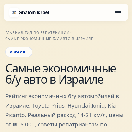
Shalom Israel
Shalom Israel
ГЛАВНАЯ
ГИД ПО РЕПАТРИАЦИИ
/
/
САМЫЕ ЭКОНОМИЧНЫЕ Б/У АВТО В ИЗРАИЛЕ
Блог
ИЗРАИЛЬ
Афиша
Самые экономичные
б/у авто в Израиле
Новости
Рейтинг экономичных б/у автомобилей в
Специалисты
Израиле: Toyota Prius, Hyundai Ioniq, Kia
Picanto. Реальный расход 14-21 км/л, цены
Города
от ₪15 000, советы репатриантам по