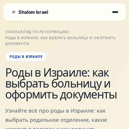
Shalom Israel
Shalom Israel
ГЛАВНАЯ
ГИД ПО РЕПАТРИАЦИИ
/
/
РОДЫ В ИЗРАИЛЕ: КАК ВЫБРАТЬ БОЛЬНИЦУ И ОФОРМИТЬ
Блог
ДОКУМЕНТЫ
РОДЫ В ИЗРАИЛЕ
Афиша
Роды в Израиле: как
выбрать больницу и
Новости
оформить документы
Специалисты
Узнайте всё про роды в Израиле: как
Города
выбрать родильное отделение, какие
условия в палатах и как получить