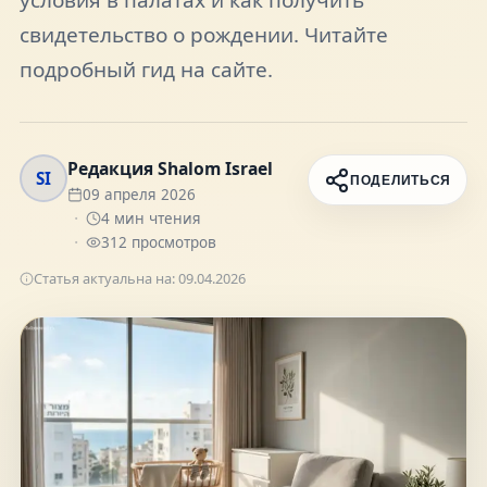
FAQ
свидетельство о рождении. Читайте
подробный гид на сайте.
О нас
Редакция Shalom Israel
Контакты
SI
ПОДЕЛИТЬСЯ
09 апреля 2026
4
мин чтения
312
просмотров
Статья актуальна на:
09.04.2026
Присоединяйтесь к нам
Получайте актуальные новости и советы о
жизни в Израиле
Подписаться
Telegram