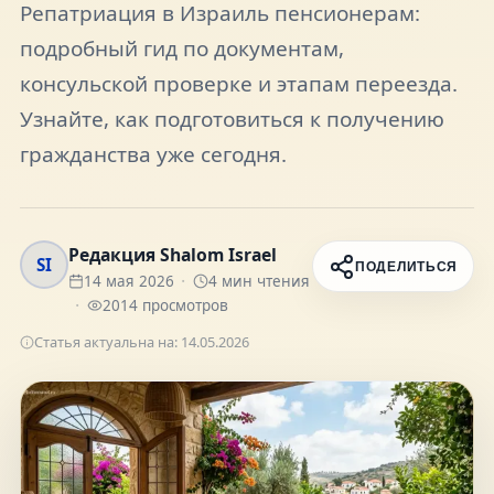
Репатриация в Израиль пенсионерам:
FAQ
подробный гид по документам,
консульской проверке и этапам переезда.
О нас
Узнайте, как подготовиться к получению
гражданства уже сегодня.
Контакты
Редакция Shalom Israel
SI
ПОДЕЛИТЬСЯ
14 мая 2026
4
мин чтения
Присоединяйтесь к нам
2014
просмотров
Получайте актуальные новости и советы о
Статья актуальна на:
14.05.2026
жизни в Израиле
Подписаться
Telegram