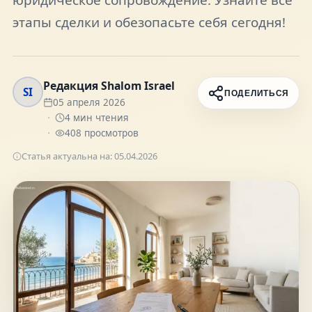
FAQ
этапы сделки и обезопасьте себя сегодня!
О нас
Редакция Shalom Israel
SI
ПОДЕЛИТЬСЯ
05 апреля 2026
Контакты
4
мин чтения
408
просмотров
Статья актуальна на:
05.04.2026
Присоединяйтесь к нам
Получайте актуальные новости и советы о
жизни в Израиле
Подписаться
Telegram