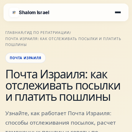
Shalom Israel
Shalom Israel
ГЛАВНАЯ
ГИД ПО РЕПАТРИАЦИИ
/
/
ПОЧТА ИЗРАИЛЯ: КАК ОТСЛЕЖИВАТЬ ПОСЫЛКИ И ПЛАТИТЬ
Блог
ПОШЛИНЫ
ПОЧТА ИЗРАИЛЯ
Афиша
Почта Израиля: как
отслеживать посылки
Новости
и платить пошлины
Специалисты
Узнайте, как работает Почта Израиля:
Города
способы отслеживания посылок, расчет
таможенных пошлин и советы по