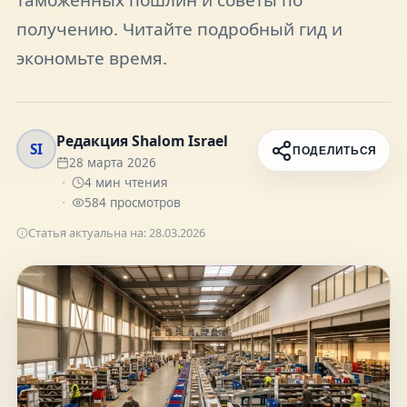
FAQ
получению. Читайте подробный гид и
экономьте время.
О нас
Редакция Shalom Israel
Контакты
SI
ПОДЕЛИТЬСЯ
28 марта 2026
4
мин чтения
584
просмотров
Статья актуальна на:
28.03.2026
Присоединяйтесь к нам
Получайте актуальные новости и советы о
жизни в Израиле
Подписаться
Telegram