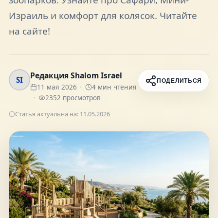
FAQ
Израиль и комфорт для колясок. Читайте
на сайте!
О нас
Редакция Shalom Israel
Контакты
SI
ПОДЕЛИТЬСЯ
11 мая 2026
4
мин чтения
2352
просмотров
Статья актуальна на:
11.05.2026
Присоединяйтесь к нам
Получайте актуальные новости и советы о
жизни в Израиле
Подписаться
Telegram