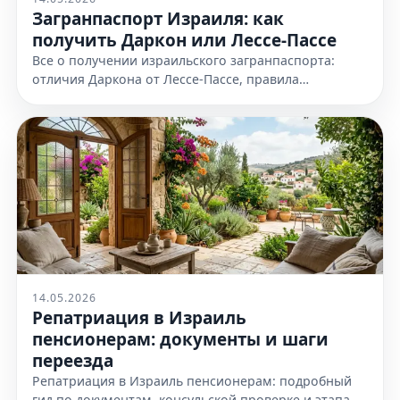
Загранпаспорт Израиля: как
получить Даркон или Лессе-Пассе
Все о получении израильского загранпаспорта:
отличия Даркона от Лессе-Пассе, правила
оформления и необходимые документы. Узнайте
все детали на нашем сайте сейчас
14.05.2026
Репатриация в Израиль
пенсионерам: документы и шаги
переезда
Репатриация в Израиль пенсионерам: подробный
гид по документам, консульской проверке и этапам