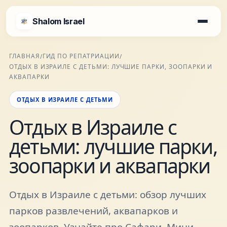
Shalom Israel
Shalom Israel
ГЛАВНАЯ
ГИД ПО РЕПАТРИАЦИИ
/
/
ОТДЫХ В ИЗРАИЛЕ С ДЕТЬМИ: ЛУЧШИЕ ПАРКИ, ЗООПАРКИ И
Блог
АКВАПАРКИ
ОТДЫХ В ИЗРАИЛЕ С ДЕТЬМИ
Афиша
Отдых в Израиле с
детьми: лучшие парки,
Новости
зоопарки и аквапарки
Специалисты
Отдых в Израиле с детьми: обзор лучших
Города
парков развлечений, аквапарков и
зоопарков. Узнайте про Сафари, Мини-