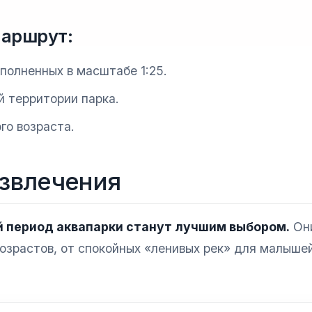
маршрут:
полненных в масштабе 1:25.
й территории парка.
го возраста.
азвлечения
й период аквапарки станут лучшим выбором.
Он
возрастов, от спокойных «ленивых рек» для малыше