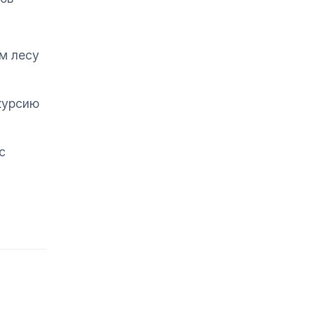
м лесу
курсию
с