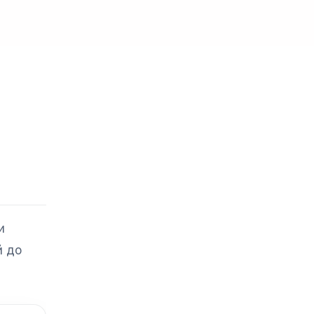
и
й до