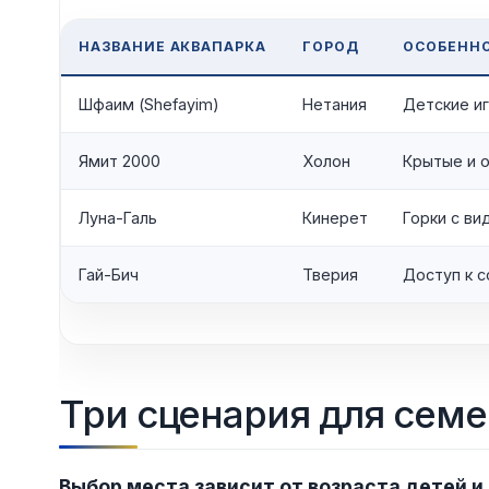
НАЗВАНИЕ АКВАПАРКА
ГОРОД
ОСОБЕННО
Шфаим (Shefayim)
Нетания
Детские иг
Ямит 2000
Холон
Крытые и 
Луна-Галь
Кинерет
Горки с ви
Гай-Бич
Тверия
Доступ к 
Три сценария для семе
Выбор места зависит от возраста детей и