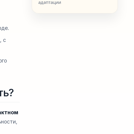
адаптации
оде.
, с
ого
ть?
актном
ьности,