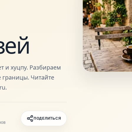
зей
т и хуцпу. Разбираем
 границы. Читайте
ru.
ПОДЕЛИТЬСЯ
ров