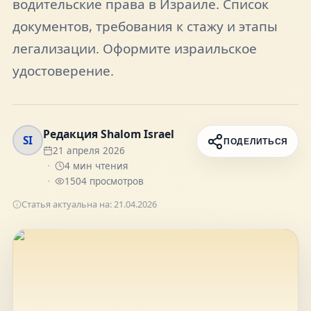
водительские права в Израиле. Список
FAQ
документов, требования к стажу и этапы
легализации. Оформите израильское
О нас
удостоверение.
Контакты
Редакция Shalom Israel
SI
ПОДЕЛИТЬСЯ
21 апреля 2026
4
мин чтения
1504
просмотров
Присоединяйтесь к нам
Статья актуальна на:
21.04.2026
Получайте актуальные новости и советы о
жизни в Израиле
Подписаться
Telegram