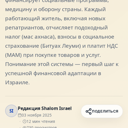
FAQ
медицину и оборону страны. Каждый
работающий житель, включая новых
О нас
репатриантов, отчисляет подоходный
налог (мас ахнаса), взносы в социальное
страхование (Битуах Леуми) и платит НДС
Контакты
(МАМ) при покупке товаров и услуг.
Понимание этой системы — первый шаг к
успешной финансовой адаптации в
Присоединяйтесь к нам
Израиле.​​
Получайте актуальные новости и советы о
жизни в Израиле
Подписаться
Редакция Shalom Israel
SI
ПОДЕЛИТЬСЯ
03 ноября 2025
12
мин чтения
Telegram
730
просмотров