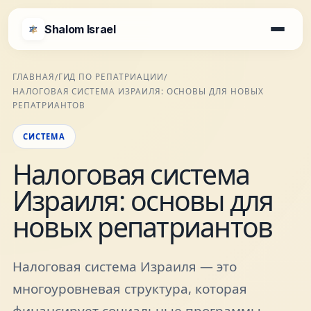
Shalom Israel
Shalom Israel
ГЛАВНАЯ
ГИД ПО РЕПАТРИАЦИИ
/
/
НАЛОГОВАЯ СИСТЕМА ИЗРАИЛЯ: ОСНОВЫ ДЛЯ НОВЫХ
Блог
РЕПАТРИАНТОВ
СИСТЕМА
Афиша
Налоговая система
Израиля: основы для
Новости
новых репатриантов
Специалисты
Налоговая система Израиля — это
Города
многоуровневая структура, которая
финансирует социальные программы,