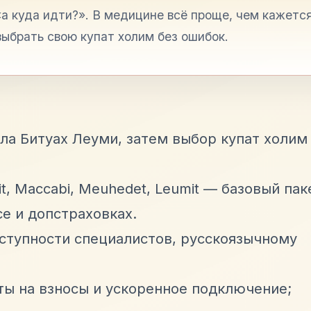
 куда идти?». В медицине всё проще, чем кажется
выбрать свою купат холим без ошибок.
ла Битуах Леуми, затем выбор купат холим
t, Maccabi, Meuhedet, Leumit — базовый пак
се и допстраховках.
ступности специалистов, русскоязычному
ы на взносы и ускоренное подключение;