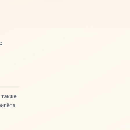
с
 также
рилёта