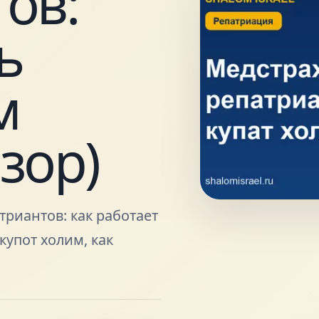
ов:
ь
м
зор)
риантов: как работает
купот холим, как