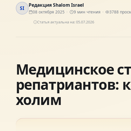
Редакция Shalom Israel
SI
08 октября 2025
9
мин чтения
3788
просм
Статья актуальна на:
05.07.2026
Медицинское ст
репатриантов: к
холим