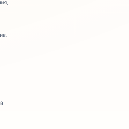
пия,
ив,
ой