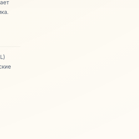
вает
ика.
L)
ские