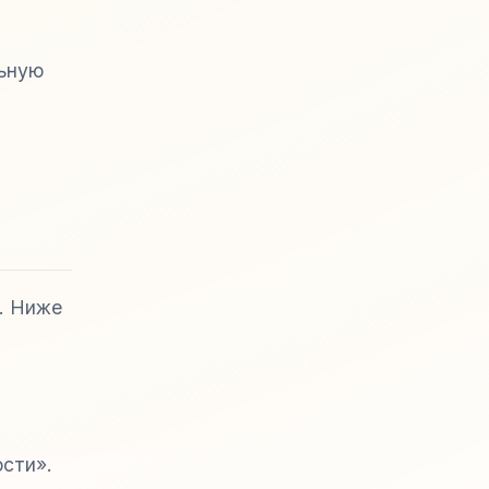
льную
и. Ниже
ости».