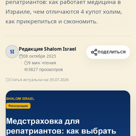
репатриантов: как работает медицина в
FAQ
Израиле, чем отличаются 4 купот холим,
как прикрепиться и сэкономить.
О нас
Контакты
Редакция Shalom Israel
SI
ПОДЕЛИТЬСЯ
08 октября 2025
9
мин чтения
3827
просмотров
Статья актуальна на:
05.07.2026
Присоединяйтесь к нам
Получайте актуальные новости и советы о
жизни в Израиле
Подписаться
Telegram