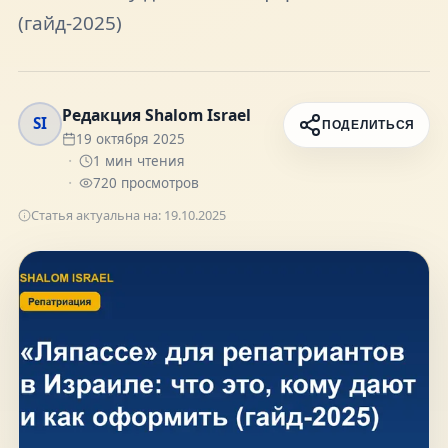
(гайд-2025)
FAQ
О нас
Редакция Shalom Israel
SI
ПОДЕЛИТЬСЯ
19 октября 2025
Контакты
1
мин чтения
720
просмотров
Статья актуальна на:
19.10.2025
Присоединяйтесь к нам
Получайте актуальные новости и советы о
жизни в Израиле
Подписаться
Telegram