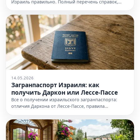
Израиль правильно. Полный перечень справок,
доказательств еврейства и требования к
оформлению. Узнайте все детали!
14.05.2026
Загранпаспорт Израиля: как
получить Даркон или Лессе-Пассе
Все о получении израильского загранпаспорта:
отличия Даркона от Лессе-Пассе, правила
оформления и необходимые документы. Узнайте
все детали на нашем сайте сейчас