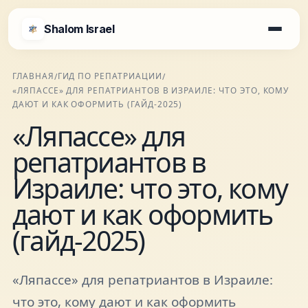
Shalom Israel
Shalom Israel
ГЛАВНАЯ
ГИД ПО РЕПАТРИАЦИИ
/
/
«ЛЯПАССЕ» ДЛЯ РЕПАТРИАНТОВ В ИЗРАИЛЕ: ЧТО ЭТО, КОМУ
Блог
ДАЮТ И КАК ОФОРМИТЬ (ГАЙД-2025)
«Ляпассе» для
Афиша
репатриантов в
Израиле: что это, кому
Новости
дают и как оформить
(гайд-2025)
Специалисты
«Ляпассе» для репатриантов в Израиле:
Города
что это, кому дают и как оформить