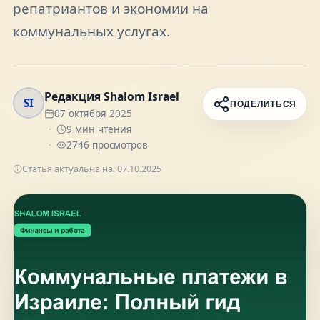
репатриантов и экономии на
FAQ
коммунальных услугах.
О нас
Редакция Shalom Israel
SI
ПОДЕЛИТЬСЯ
Контакты
07 октября 2025
9
мин чтения
2746
просмотров
Статья актуальна на:
07.10.2025
Присоединяйтесь к нам
Получайте актуальные новости и советы о
жизни в Израиле
Подписаться
Telegram