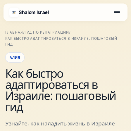
Shalom Israel
Shalom Israel
ГЛАВНАЯ
ГИД ПО РЕПАТРИАЦИИ
/
/
КАК БЫСТРО АДАПТИРОВАТЬСЯ В ИЗРАИЛЕ: ПОШАГОВЫЙ
Блог
ГИД
АЛИЯ
Афиша
Как быстро
адаптироваться в
Новости
Израиле: пошаговый
Специалисты
гид
Города
Узнайте, как наладить жизнь в Израиле