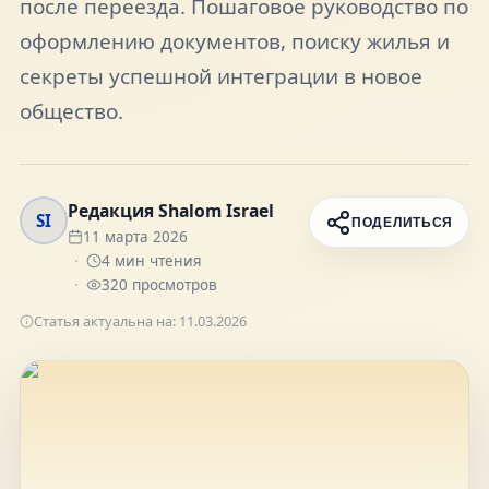
после переезда. Пошаговое руководство по
FAQ
оформлению документов, поиску жилья и
секреты успешной интеграции в новое
О нас
общество.
Контакты
Редакция Shalom Israel
SI
ПОДЕЛИТЬСЯ
11 марта 2026
4
мин чтения
320
просмотров
Присоединяйтесь к нам
Статья актуальна на:
11.03.2026
Получайте актуальные новости и советы о
жизни в Израиле
Подписаться
Telegram