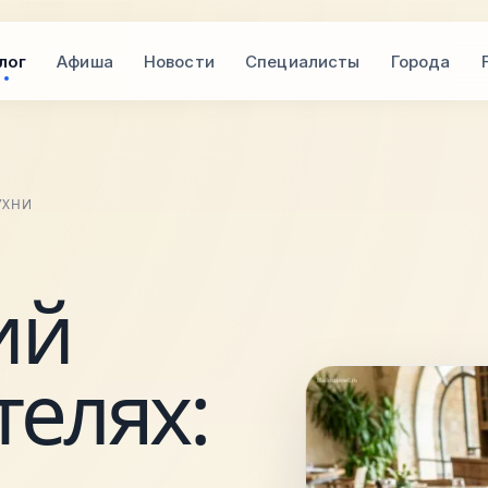
лог
Афиша
Новости
Специалисты
Города
УХНИ
ий
телях: