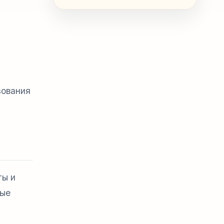
зования
ты и
рые