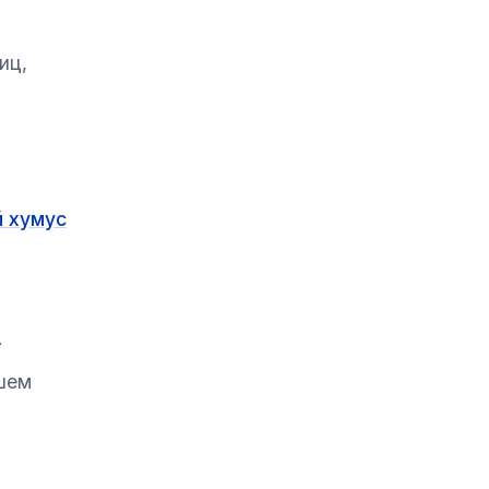
иц,
й хумус
.
чшем