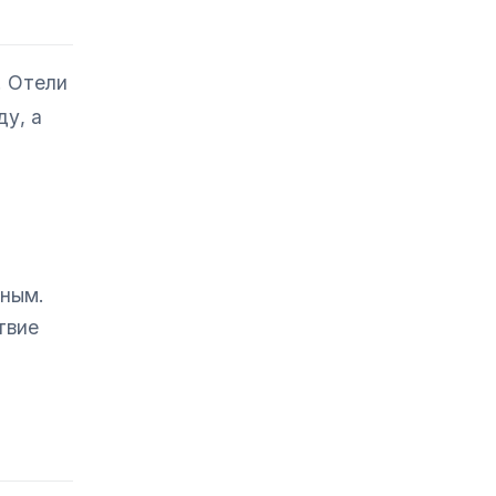
. Отели
ду, а
дным.
твие