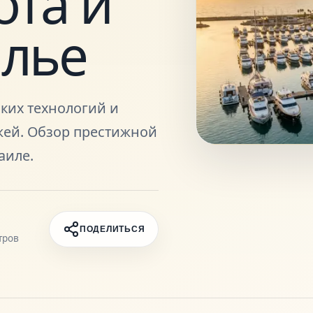
ота и
илье
оких технологий и
жей. Обзор престижной
аиле.
ПОДЕЛИТЬСЯ
тров