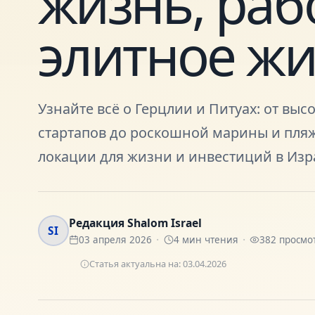
жизнь, раб
элитное ж
Узнайте всё о Герцлии и Питуах: от выс
стартапов до роскошной марины и пля
локации для жизни и инвестиций в Изр
Редакция Shalom Israel
SI
03 апреля 2026
4
мин чтения
382
просмо
Статья актуальна на:
03.04.2026