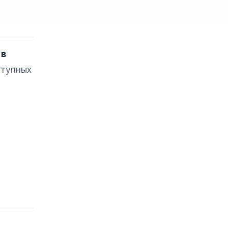
 в
ступных