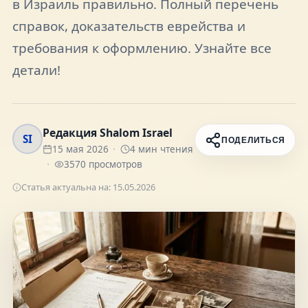
в Израиль правильно. Полный перечень
FAQ
справок, доказательств еврейства и
требования к оформлению. Узнайте все
О нас
детали!
Контакты
Редакция Shalom Israel
SI
ПОДЕЛИТЬСЯ
15 мая 2026
4
мин чтения
3570
просмотров
Присоединяйтесь к нам
Статья актуальна на:
15.05.2026
Получайте актуальные новости и советы о
жизни в Израиле
Подписаться
Telegram