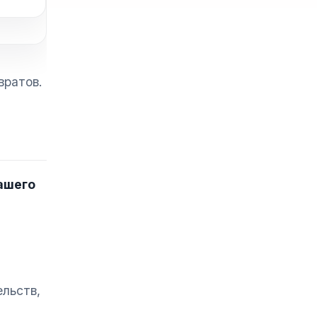
вратов.
ашего
льств,