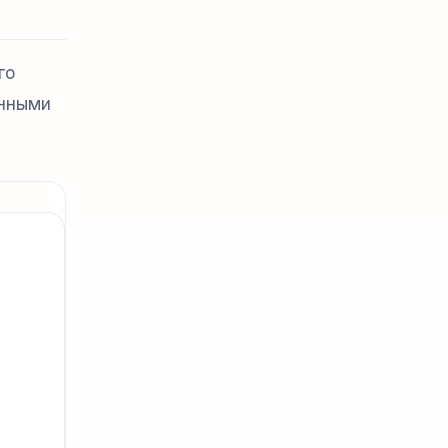
го
енными