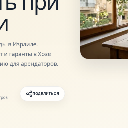
ть при
и
ды в Израиле.
т и гаранты в Хозе
ию для арендаторов.
ПОДЕЛИТЬСЯ
тров