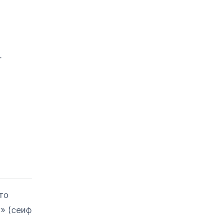
—
то
» (сеиф