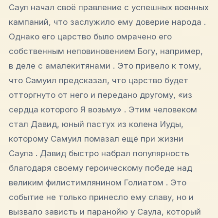
Саул начал своё правление с успешных военных
кампаний, что заслужило ему доверие народа .
Однако его царство было омрачено его
собственным неповиновением Богу, например,
в деле с амалекитянами . Это привело к тому,
что Самуил предсказал, что царство будет
отторгнуто от него и передано другому, «из
сердца которого Я возьму» . Этим человеком
стал Давид, юный пастух из колена Иуды,
которому Самуил помазал ещё при жизни
Саула . Давид быстро набрал популярность
благодаря своему героическому победе над
великим филистимлянином Голиатом . Это
событие не только принесло ему славу, но и
вызвало зависть и паранойю у Саула, который