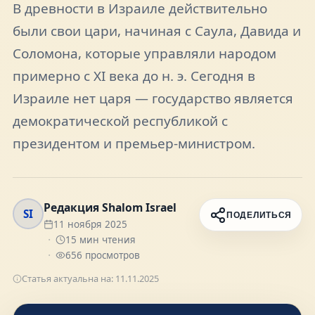
В древности в Израиле действительно
FAQ
были свои цари, начиная с Саула, Давида и
Соломона, которые управляли народом
О нас
примерно с XI века до н. э. Сегодня в
Израиле нет царя — государство является
Контакты
демократической республикой с
президентом и премьер-министром.
Присоединяйтесь к нам
Редакция Shalom Israel
Получайте актуальные новости и советы о
SI
ПОДЕЛИТЬСЯ
жизни в Израиле
11 ноября 2025
15
мин чтения
Подписаться
656
просмотров
Статья актуальна на:
11.11.2025
Telegram