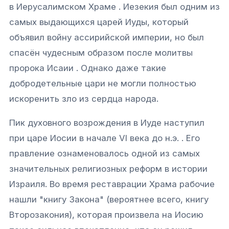
в Иерусалимском Храме . Иезекия был одним из
самых выдающихся царей Иуды, который
объявил войну ассирийской империи, но был
спасён чудесным образом после молитвы
пророка Исаии . Однако даже такие
добродетельные цари не могли полностью
искоренить зло из сердца народа.
Пик духовного возрождения в Иуде наступил
при царе Иосии в начале VI века до н.э. . Его
правление ознаменовалось одной из самых
значительных религиозных реформ в истории
Израиля. Во время реставрации Храма рабочие
нашли "книгу Закона" (вероятнее всего, книгу
Связаться с нами
Второзакония), которая произвела на Иосию