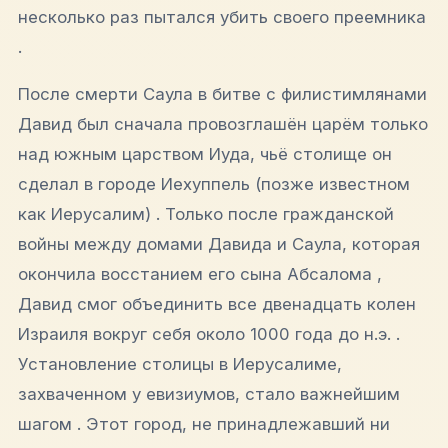
несколько раз пытался убить своего преемника
.
После смерти Саула в битве с филистимлянами
Давид был сначала провозглашён царём только
над южным царством Иуда, чьё столище он
сделал в городе Иехуппель (позже известном
как Иерусалим) . Только после гражданской
войны между домами Давида и Саула, которая
окончила восстанием его сына Абсалома ,
Давид смог объединить все двенадцать колен
Израиля вокруг себя около 1000 года до н.э. .
Установление столицы в Иерусалиме,
захваченном у евизиумов, стало важнейшим
шагом . Этот город, не принадлежавший ни