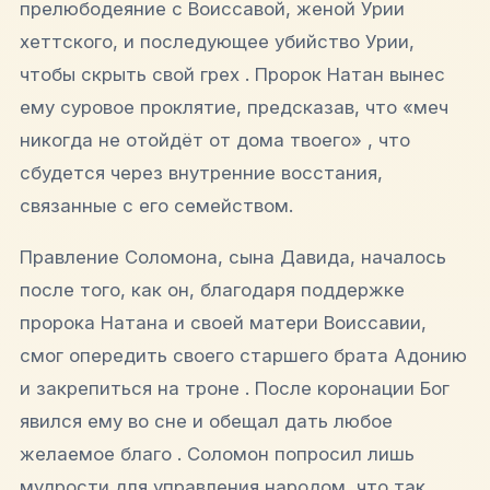
прелюбодеяние с Воиссавой, женой Урии
хеттского, и последующее убийство Урии,
чтобы скрыть свой грех . Пророк Натан вынес
ему суровое проклятие, предсказав, что «меч
никогда не отойдёт от дома твоего» , что
сбудется через внутренние восстания,
связанные с его семейством.
Правление Соломона, сына Давида, началось
после того, как он, благодаря поддержке
пророка Натана и своей матери Воиссавии,
смог опередить своего старшего брата Адонию
и закрепиться на троне . После коронации Бог
явился ему во сне и обещал дать любое
желаемое благо . Соломон попросил лишь
мудрости для управления народом, что так