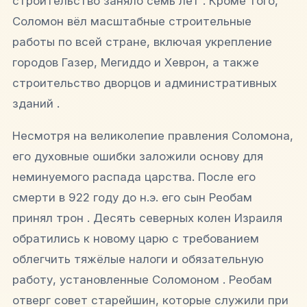
строительство заняло семь лет . Кроме того,
Соломон вёл масштабные строительные
работы по всей стране, включая укрепление
городов Газер, Мегиддо и Хеврон, а также
строительство дворцов и административных
зданий .
Несмотря на великолепие правления Соломона,
его духовные ошибки заложили основу для
неминуемого распада царства. После его
смерти в 922 году до н.э. его сын Реобам
принял трон . Десять северных колен Израиля
обратились к новому царю с требованием
облегчить тяжёлые налоги и обязательную
работу, установленные Соломоном . Реобам
отверг совет старейшин, которые служили при