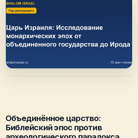
hello@shalomisrael.ru
Объединённое царство:
Библейский эпос против
археологического парадокса