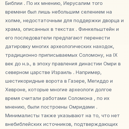
Библии . По их мнению, Иерусалим того
времени был лишь небольшим селением на
холме, недостаточным для поддержки дворца и
храма, описанных в текстах . Финкельштейн и
его последователи предлагают перенести
датировку многих археологических находок,
традиционно приписываемых Соломону, на IX
век до н.э., в эпоху правления династии Омри в
северном царстве Израиль . Например,
шестикоридные ворота в Газере, Мегиддо и
Хевроне, которые многие археологи долгое
время считали работами Соломона , по их
мнению, были построены Омридами .
Минималисты также указывают на то, что нет
внебиблейских источников, подтверждающих