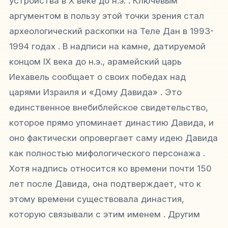
устройства в X веке до н.э. . Ключевым
аргументом в пользу этой точки зрения стал
археологический раскопки на Теле Дан в 1993-
1994 годах . В надписи на камне, датируемой
концом IX века до н.э., арамейский царь
Иехавель сообщает о своих победах над
царями Израиля и «Дому Давида» . Это
единственное внебиблейское свидетельство,
которое прямо упоминает династию Давида, и
оно фактически опровергает саму идею Давида
как полностью мифологического персонажа .
Хотя надпись относится ко времени почти 150
лет после Давида, она подтверждает, что к
этому времени существовала династия,
которую связывали с этим именем . Другим