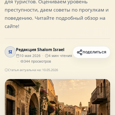
для туристов. Оцениваем уровень
FAQ
преступности, даем советы по прогулкам и
поведению. Читайте подробный обзор на
О нас
сайте!
Контакты
Редакция Shalom Israel
SI
ПОДЕЛИТЬСЯ
10 мая 2026
4
мин чтения
344
просмотров
Присоединяйтесь к нам
Статья актуальна на:
10.05.2026
Получайте актуальные новости и советы о
жизни в Израиле
Подписаться
Telegram