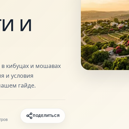
и и
 в кибуцах и мошавах
я и условия
нашем гайде.
ПОДЕЛИТЬСЯ
тров