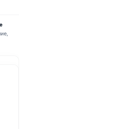
е
ие,