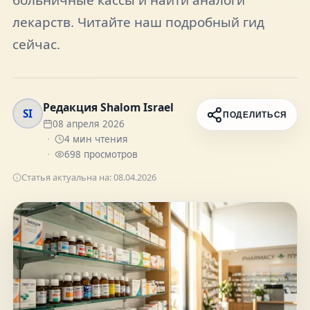
FAQ
лекарств. Читайте наш подробный гид
сейчас.
О нас
Редакция Shalom Israel
Контакты
SI
ПОДЕЛИТЬСЯ
08 апреля 2026
4
мин чтения
698
просмотров
Статья актуальна на:
08.04.2026
Присоединяйтесь к нам
Получайте актуальные новости и советы о
жизни в Израиле
Подписаться
Telegram