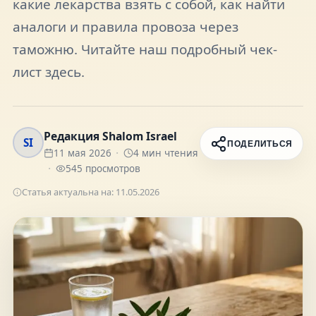
какие лекарства взять с собой, как найти
FAQ
аналоги и правила провоза через
таможню. Читайте наш подробный чек-
О нас
лист здесь.
Контакты
Редакция Shalom Israel
SI
ПОДЕЛИТЬСЯ
11 мая 2026
4
мин чтения
545
просмотров
Присоединяйтесь к нам
Статья актуальна на:
11.05.2026
Получайте актуальные новости и советы о
жизни в Израиле
Подписаться
Telegram