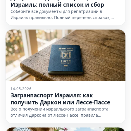
Израиль: полный список и сбор
Соберите все документы для репатриации в
Израиль правильно. Полный перечень справок,
доказательств еврейства и требования к
оформлению. Узнайте все детали!
14.05.2026
Загранпаспорт Израиля: как
получить Даркон или Лессе-Пассе
Все о получении израильского загранпаспорта:
отличия Даркона от Лессе-Пассе, правила
оформления и необходимые документы. Узнайте
все детали на нашем сайте сейчас